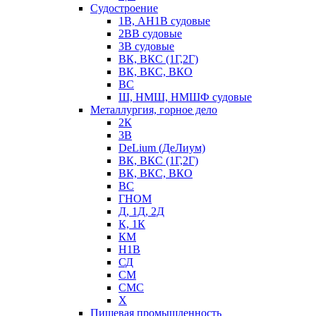
Судостроение
1В, АН1В судовые
2ВВ судовые
3В судовые
ВК, ВКС (1Г,2Г)
ВК, ВКС, ВКО
ВС
Ш, НМШ, НМШФ судовые
Металлургия, горное дело
2К
3В
DeLium (ДеЛиум)
ВК, ВКС (1Г,2Г)
ВК, ВКС, ВКО
ВС
ГНОМ
Д, 1Д, 2Д
К, 1К
КМ
Н1В
СД
СМ
СМС
Х
Пищевая промышленность