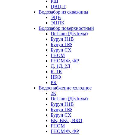
РШ
ЦВЦ-Т
Водозабор из скважины
ЭЦВ
ЭЦПК
Водозабор поверхностный
DeLium (ДеЛиум)
Бурун Н1В
Бурун ПФ
Бурун СХ
ГНОМ
ГНОМ Ф, ФР
Д, 1Д, 2Д
К, 1К
НКФ
РК
Водоснабжение холодное
2К
DeLium (ДеЛиум)
Бурун Н1В
Бурун ПФ
Бурун СХ
ВК, ВКС, ВКО
ГНОМ
ГНОМ Ф, ФР