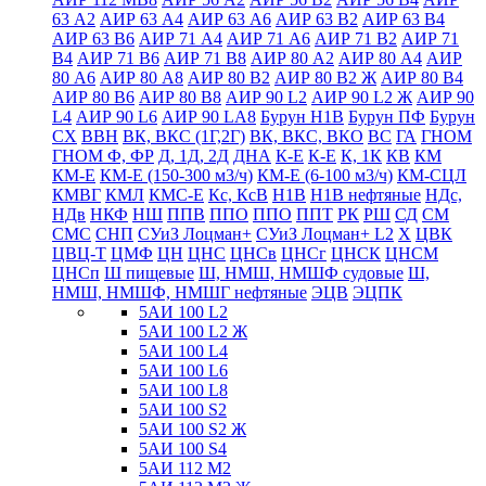
63 А2
АИР 63 А4
АИР 63 А6
АИР 63 В2
АИР 63 В4
АИР 63 В6
АИР 71 А4
АИР 71 А6
АИР 71 В2
АИР 71
В4
АИР 71 В6
АИР 71 В8
АИР 80 А2
АИР 80 А4
АИР
80 А6
АИР 80 А8
АИР 80 В2
АИР 80 В2 Ж
АИР 80 В4
АИР 80 В6
АИР 80 В8
АИР 90 L2
АИР 90 L2 Ж
АИР 90
L4
АИР 90 L6
АИР 90 LА8
Бурун Н1В
Бурун ПФ
Бурун
СХ
ВВН
ВК, ВКС (1Г,2Г)
ВК, ВКС, ВКО
ВС
ГА
ГНОМ
ГНОМ Ф, ФР
Д, 1Д, 2Д
ДНА
К-Е
К-Е
К, 1К
КВ
КМ
КМ-Е
КМ-Е (150-300 м3/ч)
КМ-Е (6-100 м3/ч)
КМ-СЦЛ
КМВГ
КМЛ
КМС-Е
Кс, КсВ
Н1В
Н1В нефтяные
НДс,
НДв
НКФ
НШ
ППВ
ППО
ППО
ППТ
РК
РШ
СД
СМ
СМС
СНП
СУиЗ Лоцман+
СУиЗ Лоцман+ L2
Х
ЦВК
ЦВЦ-Т
ЦМФ
ЦН
ЦНС
ЦНСв
ЦНСг
ЦНСК
ЦНСМ
ЦНСп
Ш пищевые
Ш, НМШ, НМШФ судовые
Ш,
НМШ, НМШФ, НМШГ нефтяные
ЭЦВ
ЭЦПК
5АИ 100 L2
5АИ 100 L2 Ж
5АИ 100 L4
5АИ 100 L6
5АИ 100 L8
5АИ 100 S2
5АИ 100 S2 Ж
5АИ 100 S4
5АИ 112 М2