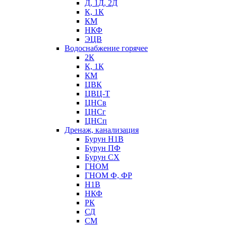
Д, 1Д, 2Д
К, 1К
КМ
НКФ
ЭЦВ
Водоснабжение горячее
2К
К, 1К
КМ
ЦВК
ЦВЦ-Т
ЦНСв
ЦНСг
ЦНСп
Дренаж, канализация
Бурун Н1В
Бурун ПФ
Бурун СХ
ГНОМ
ГНОМ Ф, ФР
Н1В
НКФ
РК
СД
СМ