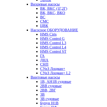
Вихревые насосы
ВК, ВКС (1Г,2Г)
ВК, ВКС, ВКО
ВС
СМС
ЦВК
Насосное ОБОРУДОВАНИЕ
HMS Ciris
HMS Control G
HMS Control L3
HMS Control L4
HMS Control ST
ГА
ДНА
СНП
СУиЗ Лоцман+
СУиЗ Лоцман+ L2
Винтовые насосы
1В, АН1В судовые
2ВВ судовые
2ВВ, 2ВГ
3В
3В судовые
Бурун Н1В