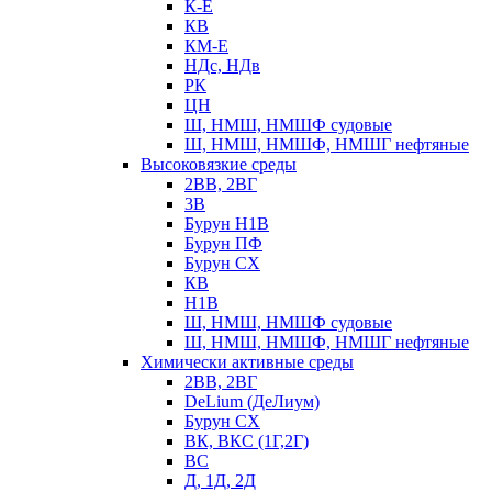
К-Е
КВ
КМ-Е
НДс, НДв
РК
ЦН
Ш, НМШ, НМШФ судовые
Ш, НМШ, НМШФ, НМШГ нефтяные
Высоковязкие среды
2ВВ, 2ВГ
3В
Бурун Н1В
Бурун ПФ
Бурун СХ
КВ
Н1В
Ш, НМШ, НМШФ судовые
Ш, НМШ, НМШФ, НМШГ нефтяные
Химически активные среды
2ВВ, 2ВГ
DeLium (ДеЛиум)
Бурун СХ
ВК, ВКС (1Г,2Г)
ВС
Д, 1Д, 2Д