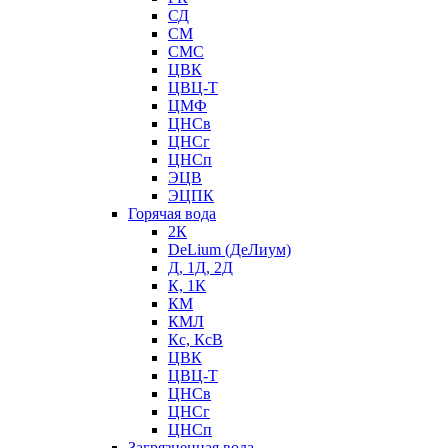
СД
СМ
СМС
ЦВК
ЦВЦ-Т
ЦМФ
ЦНСв
ЦНСг
ЦНСп
ЭЦВ
ЭЦПК
Горячая вода
2К
DeLium (ДеЛиум)
Д, 1Д, 2Д
К, 1К
КМ
КМЛ
Кс, КсВ
ЦВК
ЦВЦ-Т
ЦНСв
ЦНСг
ЦНСп
Загрязненная вода