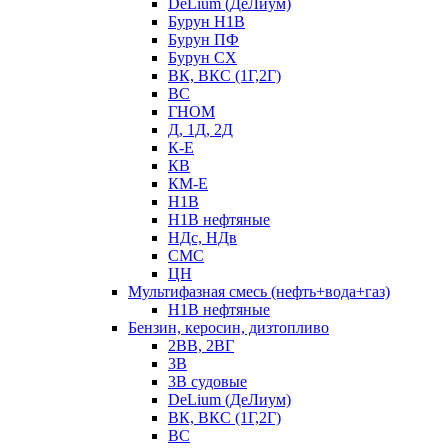
DeLium (ДеЛиум)
Бурун Н1В
Бурун ПФ
Бурун СХ
ВК, ВКС (1Г,2Г)
ВС
ГНОМ
Д, 1Д, 2Д
К-Е
КВ
КМ-Е
Н1В
Н1В нефтяные
НДс, НДв
СМС
ЦН
Мультифазная смесь (нефть+вода+газ)
Н1В нефтяные
Бензин, керосин, дизтопливо
2ВВ, 2ВГ
3В
3В судовые
DeLium (ДеЛиум)
ВК, ВКС (1Г,2Г)
ВС