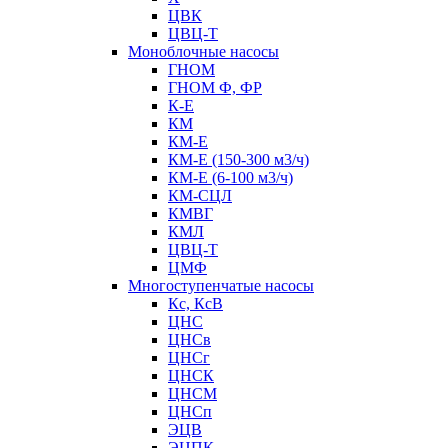
ЦВК
ЦВЦ-Т
Моноблочные насосы
ГНОМ
ГНОМ Ф, ФР
К-Е
КМ
КМ-Е
КМ-Е (150-300 м3/ч)
КМ-Е (6-100 м3/ч)
КМ-СЦЛ
КМВГ
КМЛ
ЦВЦ-Т
ЦМФ
Многоступенчатые насосы
Кс, КсВ
ЦНС
ЦНСв
ЦНСг
ЦНСК
ЦНСМ
ЦНСп
ЭЦВ
ЭЦПК