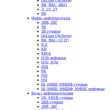
DeLium (ДеЛиум)
ВК, ВКС, ВКО
Д, 1Д, 2Д
РК
Нефть, нефтепродукты
2ВВ, 2ВГ
3В
3В судовые
DeLium (ДеЛиум)
ВК, ВКС (1Г,2Г)
К-Е
КВ
КМ-Е
Н1В нефтяные
НДс, НДв
НШ
РК
РШ
ЦН
Ш, НМШ, НМШФ судовые
Ш, НМШ, НМШФ, НМШГ нефтяные
Вода с нефтепродуктами
1В, АН1В судовые
2ВВ судовые
2ВВ, 2ВГ