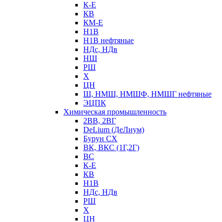
К-Е
КВ
КМ-Е
Н1В
Н1В нефтяные
НДс, НДв
НШ
РШ
Х
ЦН
Ш, НМШ, НМШФ, НМШГ нефтяные
ЭЦПК
Химическая промышленность
2ВВ, 2ВГ
DeLium (ДеЛиум)
Бурун СХ
ВК, ВКС (1Г,2Г)
ВС
К-Е
КВ
Н1В
НДс, НДв
РШ
Х
ЦН