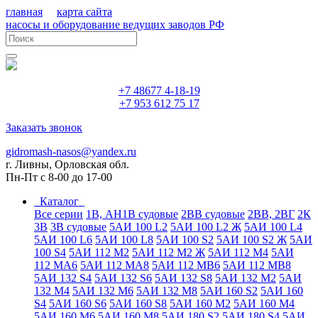
главная
карта сайта
насосы и оборудование ведущих заводов РФ
+7 48677 4-18-19
+7 953 612 75 17
Заказать звонок
gidromash-nasos@yandex.ru
г. Ливны, Орловская обл.
Пн-Пт с 8-00 до 17-00
Каталог
Все серии
1В, АН1В судовые
2ВВ судовые
2ВВ, 2ВГ
2К
3В
3В судовые
5АИ 100 L2
5АИ 100 L2 Ж
5АИ 100 L4
5АИ 100 L6
5АИ 100 L8
5АИ 100 S2
5АИ 100 S2 Ж
5АИ
100 S4
5АИ 112 М2
5АИ 112 М2 Ж
5АИ 112 М4
5АИ
112 МА6
5АИ 112 МА8
5АИ 112 МВ6
5АИ 112 МВ8
5АИ 132 S4
5АИ 132 S6
5АИ 132 S8
5АИ 132 М2
5АИ
132 М4
5АИ 132 М6
5АИ 132 М8
5АИ 160 S2
5АИ 160
S4
5АИ 160 S6
5АИ 160 S8
5АИ 160 М2
5АИ 160 М4
5АИ 160 М6
5АИ 160 М8
5АИ 180 S2
5АИ 180 S4
5АИ