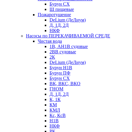
Бурун СХ
Ш пищевые
Пожаротушение
DeLium (ДеЛиум)
Д, 1Д, 2Д
НКФ
Насосы по ПЕРЕКАЧИВАЕМОЙ СРЕДЕ
Чистая вода
1В, АН1В судовые
2ВВ судовые
2К
DeLium (ДеЛиум)
Бурун Н1В
Бурун ПФ
Бурун СХ
ВК, ВКС, ВКО
ГНОМ
Д, 1Д, 2Д
К, 1К
КМ
КМЛ
Кс, КсВ
Н1В
НКФ
РК