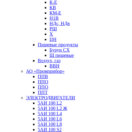
К-Е
КВ
КМ-Е
Н1В
НДс, НДв
РШ
Х
ЦН
Пищевые продукты
Бурун СХ
Ш пищевые
Воздух, газ
ВВН
АО «Промприбор»
ППВ
ППО
ППО
ППТ
ЭЛЕКТРОДВИГАТЕЛИ
5АИ 100 L2
5АИ 100 L2 Ж
5АИ 100 L4
5АИ 100 L6
5АИ 100 L8
5АИ 100 S2