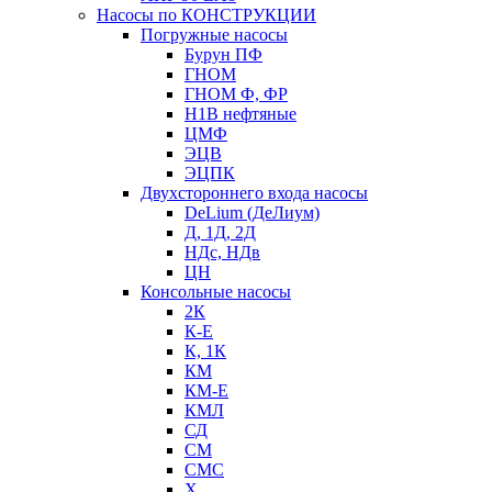
Насосы по КОНСТРУКЦИИ
Погружные насосы
Бурун ПФ
ГНОМ
ГНОМ Ф, ФР
Н1В нефтяные
ЦМФ
ЭЦВ
ЭЦПК
Двухстороннего входа насосы
DeLium (ДеЛиум)
Д, 1Д, 2Д
НДс, НДв
ЦН
Консольные насосы
2К
К-Е
К, 1К
КМ
КМ-Е
КМЛ
СД
СМ
СМС
Х