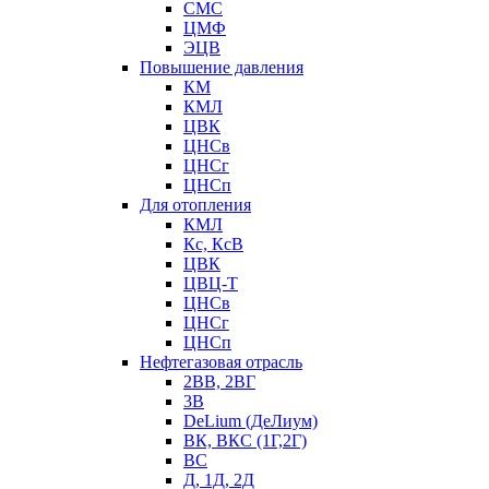
СМС
ЦМФ
ЭЦВ
Повышение давления
КМ
КМЛ
ЦВК
ЦНСв
ЦНСг
ЦНСп
Для отопления
КМЛ
Кс, КсВ
ЦВК
ЦВЦ-Т
ЦНСв
ЦНСг
ЦНСп
Нефтегазовая отрасль
2ВВ, 2ВГ
3В
DeLium (ДеЛиум)
ВК, ВКС (1Г,2Г)
ВС
Д, 1Д, 2Д