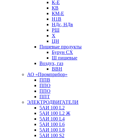
К-Е
КВ
КМ-Е
Н1В
НДс, НДв
РШ
Х
ЦН
Пищевые продукты
Бурун СХ
Ш пищевые
Воздух, газ
ВВН
АО «Промприбор»
ППВ
ППО
ППО
ППТ
ЭЛЕКТРОДВИГАТЕЛИ
5АИ 100 L2
5АИ 100 L2 Ж
5АИ 100 L4
5АИ 100 L6
5АИ 100 L8
5АИ 100 S2