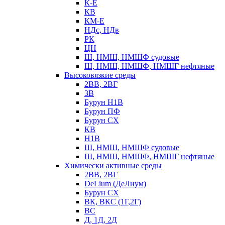
К-Е
КВ
КМ-Е
НДс, НДв
РК
ЦН
Ш, НМШ, НМШФ судовые
Ш, НМШ, НМШФ, НМШГ нефтяные
Высоковязкие среды
2ВВ, 2ВГ
3В
Бурун Н1В
Бурун ПФ
Бурун СХ
КВ
Н1В
Ш, НМШ, НМШФ судовые
Ш, НМШ, НМШФ, НМШГ нефтяные
Химически активные среды
2ВВ, 2ВГ
DeLium (ДеЛиум)
Бурун СХ
ВК, ВКС (1Г,2Г)
ВС
Д, 1Д, 2Д