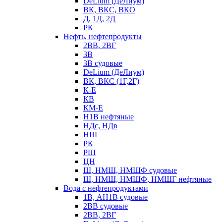
DeLium (ДеЛиум)
ВК, ВКС, ВКО
Д, 1Д, 2Д
РК
Нефть, нефтепродукты
2ВВ, 2ВГ
3В
3В судовые
DeLium (ДеЛиум)
ВК, ВКС (1Г,2Г)
К-Е
КВ
КМ-Е
Н1В нефтяные
НДс, НДв
НШ
РК
РШ
ЦН
Ш, НМШ, НМШФ судовые
Ш, НМШ, НМШФ, НМШГ нефтяные
Вода с нефтепродуктами
1В, АН1В судовые
2ВВ судовые
2ВВ, 2ВГ