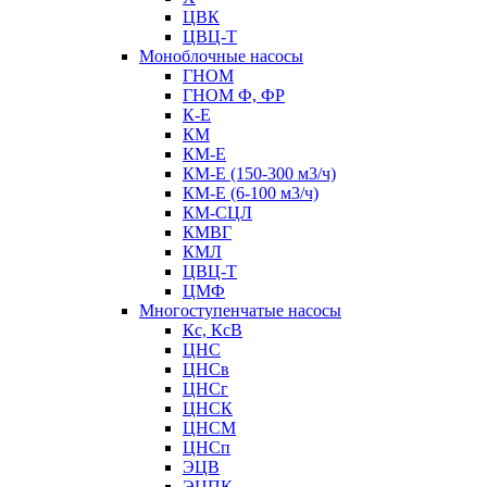
ЦВК
ЦВЦ-Т
Моноблочные насосы
ГНОМ
ГНОМ Ф, ФР
К-Е
КМ
КМ-Е
КМ-Е (150-300 м3/ч)
КМ-Е (6-100 м3/ч)
КМ-СЦЛ
КМВГ
КМЛ
ЦВЦ-Т
ЦМФ
Многоступенчатые насосы
Кс, КсВ
ЦНС
ЦНСв
ЦНСг
ЦНСК
ЦНСМ
ЦНСп
ЭЦВ
ЭЦПК