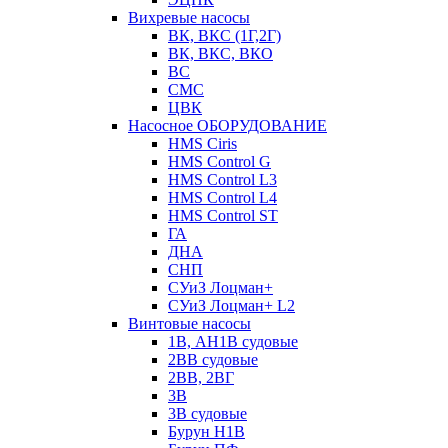
Вихревые насосы
ВК, ВКС (1Г,2Г)
ВК, ВКС, ВКО
ВС
СМС
ЦВК
Насосное ОБОРУДОВАНИЕ
HMS Ciris
HMS Control G
HMS Control L3
HMS Control L4
HMS Control ST
ГА
ДНА
СНП
СУиЗ Лоцман+
СУиЗ Лоцман+ L2
Винтовые насосы
1В, АН1В судовые
2ВВ судовые
2ВВ, 2ВГ
3В
3В судовые
Бурун Н1В