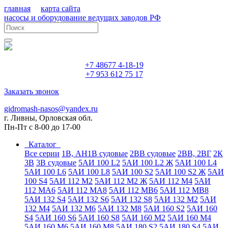
главная
карта сайта
насосы и оборудование ведущих заводов РФ
+7 48677 4-18-19
+7 953 612 75 17
Заказать звонок
gidromash-nasos@yandex.ru
г. Ливны, Орловская обл.
Пн-Пт с 8-00 до 17-00
Каталог
Все серии
1В, АН1В судовые
2ВВ судовые
2ВВ, 2ВГ
2К
3В
3В судовые
5АИ 100 L2
5АИ 100 L2 Ж
5АИ 100 L4
5АИ 100 L6
5АИ 100 L8
5АИ 100 S2
5АИ 100 S2 Ж
5АИ
100 S4
5АИ 112 М2
5АИ 112 М2 Ж
5АИ 112 М4
5АИ
112 МА6
5АИ 112 МА8
5АИ 112 МВ6
5АИ 112 МВ8
5АИ 132 S4
5АИ 132 S6
5АИ 132 S8
5АИ 132 М2
5АИ
132 М4
5АИ 132 М6
5АИ 132 М8
5АИ 160 S2
5АИ 160
S4
5АИ 160 S6
5АИ 160 S8
5АИ 160 М2
5АИ 160 М4
5АИ 160 М6
5АИ 160 М8
5АИ 180 S2
5АИ 180 S4
5АИ