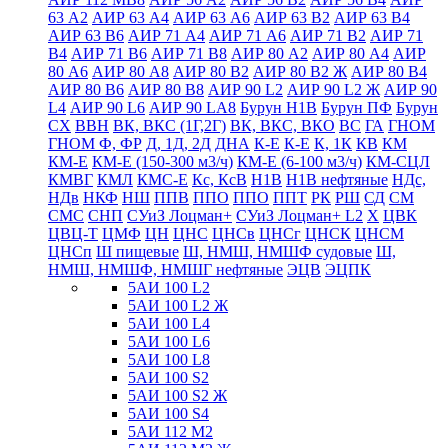
63 А2
АИР 63 А4
АИР 63 А6
АИР 63 В2
АИР 63 В4
АИР 63 В6
АИР 71 А4
АИР 71 А6
АИР 71 В2
АИР 71
В4
АИР 71 В6
АИР 71 В8
АИР 80 А2
АИР 80 А4
АИР
80 А6
АИР 80 А8
АИР 80 В2
АИР 80 В2 Ж
АИР 80 В4
АИР 80 В6
АИР 80 В8
АИР 90 L2
АИР 90 L2 Ж
АИР 90
L4
АИР 90 L6
АИР 90 LА8
Бурун Н1В
Бурун ПФ
Бурун
СХ
ВВН
ВК, ВКС (1Г,2Г)
ВК, ВКС, ВКО
ВС
ГА
ГНОМ
ГНОМ Ф, ФР
Д, 1Д, 2Д
ДНА
К-Е
К-Е
К, 1К
КВ
КМ
КМ-Е
КМ-Е (150-300 м3/ч)
КМ-Е (6-100 м3/ч)
КМ-СЦЛ
КМВГ
КМЛ
КМС-Е
Кс, КсВ
Н1В
Н1В нефтяные
НДс,
НДв
НКФ
НШ
ППВ
ППО
ППО
ППТ
РК
РШ
СД
СМ
СМС
СНП
СУиЗ Лоцман+
СУиЗ Лоцман+ L2
Х
ЦВК
ЦВЦ-Т
ЦМФ
ЦН
ЦНС
ЦНСв
ЦНСг
ЦНСК
ЦНСМ
ЦНСп
Ш пищевые
Ш, НМШ, НМШФ судовые
Ш,
НМШ, НМШФ, НМШГ нефтяные
ЭЦВ
ЭЦПК
5АИ 100 L2
5АИ 100 L2 Ж
5АИ 100 L4
5АИ 100 L6
5АИ 100 L8
5АИ 100 S2
5АИ 100 S2 Ж
5АИ 100 S4
5АИ 112 М2