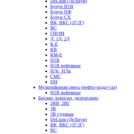
DeLium (ДеЛиум)
Бурун Н1В
Бурун ПФ
Бурун СХ
ВК, ВКС (1Г,2Г)
ВС
ГНОМ
Д, 1Д, 2Д
К-Е
КВ
КМ-Е
Н1В
Н1В нефтяные
НДс, НДв
СМС
ЦН
Мультифазная смесь (нефть+вода+газ)
Н1В нефтяные
Бензин, керосин, дизтопливо
2ВВ, 2ВГ
3В
3В судовые
DeLium (ДеЛиум)
ВК, ВКС (1Г,2Г)
ВС