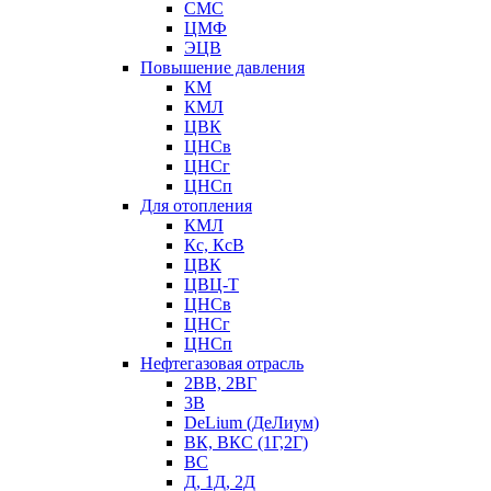
СМС
ЦМФ
ЭЦВ
Повышение давления
КМ
КМЛ
ЦВК
ЦНСв
ЦНСг
ЦНСп
Для отопления
КМЛ
Кс, КсВ
ЦВК
ЦВЦ-Т
ЦНСв
ЦНСг
ЦНСп
Нефтегазовая отрасль
2ВВ, 2ВГ
3В
DeLium (ДеЛиум)
ВК, ВКС (1Г,2Г)
ВС
Д, 1Д, 2Д