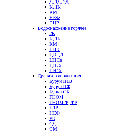
Д, 1Д, 2Д
К, 1К
КМ
НКФ
ЭЦВ
Водоснабжение горячее
2К
К, 1К
КМ
ЦВК
ЦВЦ-Т
ЦНСв
ЦНСг
ЦНСп
Дренаж, канализация
Бурун Н1В
Бурун ПФ
Бурун СХ
ГНОМ
ГНОМ Ф, ФР
Н1В
НКФ
РК
СД
СМ