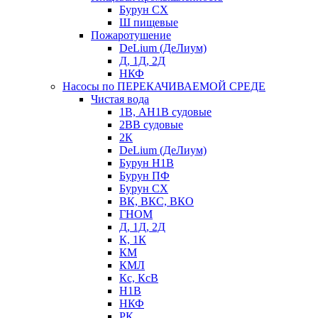
Бурун СХ
Ш пищевые
Пожаротушение
DeLium (ДеЛиум)
Д, 1Д, 2Д
НКФ
Насосы по ПЕРЕКАЧИВАЕМОЙ СРЕДЕ
Чистая вода
1В, АН1В судовые
2ВВ судовые
2К
DeLium (ДеЛиум)
Бурун Н1В
Бурун ПФ
Бурун СХ
ВК, ВКС, ВКО
ГНОМ
Д, 1Д, 2Д
К, 1К
КМ
КМЛ
Кс, КсВ
Н1В
НКФ
РК