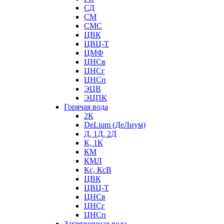
СД
СМ
СМС
ЦВК
ЦВЦ-Т
ЦМФ
ЦНСв
ЦНСг
ЦНСп
ЭЦВ
ЭЦПК
Горячая вода
2К
DeLium (ДеЛиум)
Д, 1Д, 2Д
К, 1К
КМ
КМЛ
Кс, КсВ
ЦВК
ЦВЦ-Т
ЦНСв
ЦНСг
ЦНСп
Загрязненная вода