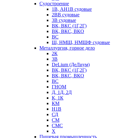
Судостроение
1В, АН1В судовые
2ВВ судовые
3В судовые
ВК, ВКС (1Г,2Г)
ВК, ВКС, ВКО
ВС
Ш, НМШ, НМШФ судовые
Металлургия, горное дело
2К
3В
DeLium (ДеЛиум)
ВК, ВКС (1Г,2Г)
ВК, ВКС, ВКО
ВС
ГНОМ
Д, 1Д, 2Д
К, 1К
КМ
Н1В
СД
СМ
СМС
Х
Пищевая промышленность