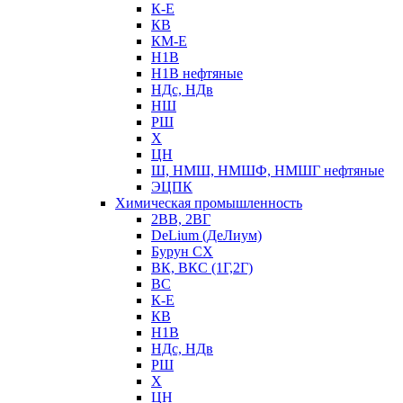
К-Е
КВ
КМ-Е
Н1В
Н1В нефтяные
НДс, НДв
НШ
РШ
Х
ЦН
Ш, НМШ, НМШФ, НМШГ нефтяные
ЭЦПК
Химическая промышленность
2ВВ, 2ВГ
DeLium (ДеЛиум)
Бурун СХ
ВК, ВКС (1Г,2Г)
ВС
К-Е
КВ
Н1В
НДс, НДв
РШ
Х
ЦН