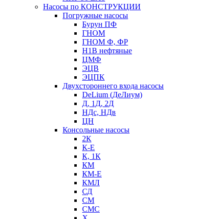
Насосы по КОНСТРУКЦИИ
Погружные насосы
Бурун ПФ
ГНОМ
ГНОМ Ф, ФР
Н1В нефтяные
ЦМФ
ЭЦВ
ЭЦПК
Двухстороннего входа насосы
DeLium (ДеЛиум)
Д, 1Д, 2Д
НДс, НДв
ЦН
Консольные насосы
2К
К-Е
К, 1К
КМ
КМ-Е
КМЛ
СД
СМ
СМС
Х