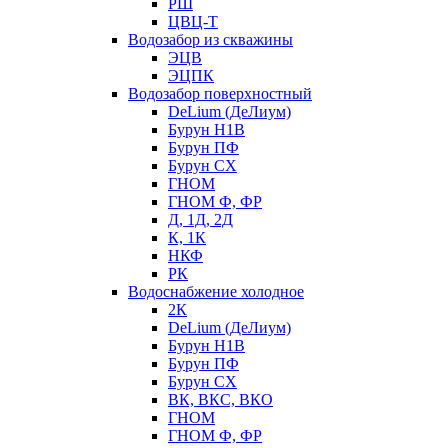
РШ
ЦВЦ-Т
Водозабор из скважины
ЭЦВ
ЭЦПК
Водозабор поверхностный
DeLium (ДеЛиум)
Бурун Н1В
Бурун ПФ
Бурун СХ
ГНОМ
ГНОМ Ф, ФР
Д, 1Д, 2Д
К, 1К
НКФ
РК
Водоснабжение холодное
2К
DeLium (ДеЛиум)
Бурун Н1В
Бурун ПФ
Бурун СХ
ВК, ВКС, ВКО
ГНОМ
ГНОМ Ф, ФР