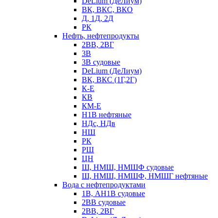
DeLium (ДеЛиум)
ВК, ВКС, ВКО
Д, 1Д, 2Д
РК
Нефть, нефтепродукты
2ВВ, 2ВГ
3В
3В судовые
DeLium (ДеЛиум)
ВК, ВКС (1Г,2Г)
К-Е
КВ
КМ-Е
Н1В нефтяные
НДс, НДв
НШ
РК
РШ
ЦН
Ш, НМШ, НМШФ судовые
Ш, НМШ, НМШФ, НМШГ нефтяные
Вода с нефтепродуктами
1В, АН1В судовые
2ВВ судовые
2ВВ, 2ВГ