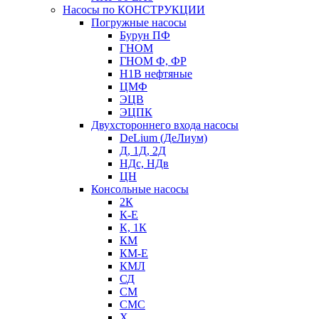
Насосы по КОНСТРУКЦИИ
Погружные насосы
Бурун ПФ
ГНОМ
ГНОМ Ф, ФР
Н1В нефтяные
ЦМФ
ЭЦВ
ЭЦПК
Двухстороннего входа насосы
DeLium (ДеЛиум)
Д, 1Д, 2Д
НДс, НДв
ЦН
Консольные насосы
2К
К-Е
К, 1К
КМ
КМ-Е
КМЛ
СД
СМ
СМС
Х