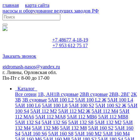
главная
карта сайта
насосы и оборудование ведущих заводов РФ
+7 48677 4-18-19
+7 953 612 75 17
Заказать звонок
gidromash-nasos@yandex.ru
г. Ливны, Орловская обл.
Пн-Пт с 8-00 до 17-00
Каталог
Все серии
1В, АН1В судовые
2ВВ судовые
2ВВ, 2ВГ
2К
3В
3В судовые
5АИ 100 L2
5АИ 100 L2 Ж
5АИ 100 L4
5АИ 100 L6
5АИ 100 L8
5АИ 100 S2
5АИ 100 S2 Ж
5АИ
100 S4
5АИ 112 М2
5АИ 112 М2 Ж
5АИ 112 М4
5АИ
112 МА6
5АИ 112 МА8
5АИ 112 МВ6
5АИ 112 МВ8
5АИ 132 S4
5АИ 132 S6
5АИ 132 S8
5АИ 132 М2
5АИ
132 М4
5АИ 132 М6
5АИ 132 М8
5АИ 160 S2
5АИ 160
S4
5АИ 160 S6
5АИ 160 S8
5АИ 160 М2
5АИ 160 М4
5АИ 160 М6
5АИ 160 М8
5АИ 180 S2
5АИ 180 S4
5АИ