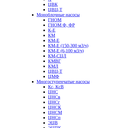
ЦВК
ЦВЦ-Т
Моноблочные насосы
ГНОМ
ГНОМ Ф, ФР
К-Е
КМ
КМ-Е
КМ-Е (150-300 м3/ч)
КМ-Е (6-100 м3/ч)
КМ-СЦЛ
КМВГ
КМЛ
ЦВЦ-Т
ЦМФ
Многоступенчатые насосы
Кс, КсВ
ЦНС
ЦНСв
ЦНСг
ЦНСК
ЦНСМ
ЦНСп
ЭЦВ
ЭЦПК