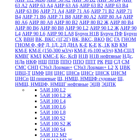
63 А2
АИР 63 А4
АИР 63 А6
АИР 63 В2
АИР 63 В4
АИР 63 В6
АИР 71 А4
АИР 71 А6
АИР 71 В2
АИР 71
В4
АИР 71 В6
АИР 71 В8
АИР 80 А2
АИР 80 А4
АИР
80 А6
АИР 80 А8
АИР 80 В2
АИР 80 В2 Ж
АИР 80 В4
АИР 80 В6
АИР 80 В8
АИР 90 L2
АИР 90 L2 Ж
АИР 90
L4
АИР 90 L6
АИР 90 LА8
Бурун Н1В
Бурун ПФ
Бурун
СХ
ВВН
ВК, ВКС (1Г,2Г)
ВК, ВКС, ВКО
ВС
ГА
ГНОМ
ГНОМ Ф, ФР
Д, 1Д, 2Д
ДНА
К-Е
К-Е
К, 1К
КВ
КМ
КМ-Е
КМ-Е (150-300 м3/ч)
КМ-Е (6-100 м3/ч)
КМ-СЦЛ
КМВГ
КМЛ
КМС-Е
Кс, КсВ
Н1В
Н1В нефтяные
НДс,
НДв
НКФ
НШ
ППВ
ППО
ППО
ППТ
РК
РШ
СД
СМ
СМС
СНП
СУиЗ Лоцман+
СУиЗ Лоцман+ L2
Х
ЦВК
ЦВЦ-Т
ЦМФ
ЦН
ЦНС
ЦНСв
ЦНСг
ЦНСК
ЦНСМ
ЦНСп
Ш пищевые
Ш, НМШ, НМШФ судовые
Ш,
НМШ, НМШФ, НМШГ нефтяные
ЭЦВ
ЭЦПК
5АИ 100 L2
5АИ 100 L2 Ж
5АИ 100 L4
5АИ 100 L6
5АИ 100 L8
5АИ 100 S2
5АИ 100 S2 Ж
5АИ 100 S4
5АИ 112 М2