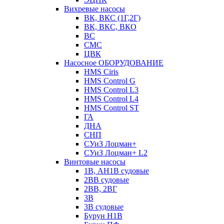
Вихревые насосы
ВК, ВКС (1Г,2Г)
ВК, ВКС, ВКО
ВС
СМС
ЦВК
Насосное ОБОРУДОВАНИЕ
HMS Ciris
HMS Control G
HMS Control L3
HMS Control L4
HMS Control ST
ГА
ДНА
СНП
СУиЗ Лоцман+
СУиЗ Лоцман+ L2
Винтовые насосы
1В, АН1В судовые
2ВВ судовые
2ВВ, 2ВГ
3В
3В судовые
Бурун Н1В