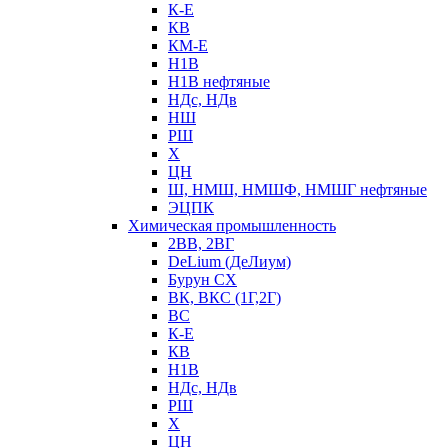
К-Е
КВ
КМ-Е
Н1В
Н1В нефтяные
НДс, НДв
НШ
РШ
Х
ЦН
Ш, НМШ, НМШФ, НМШГ нефтяные
ЭЦПК
Химическая промышленность
2ВВ, 2ВГ
DeLium (ДеЛиум)
Бурун СХ
ВК, ВКС (1Г,2Г)
ВС
К-Е
КВ
Н1В
НДс, НДв
РШ
Х
ЦН