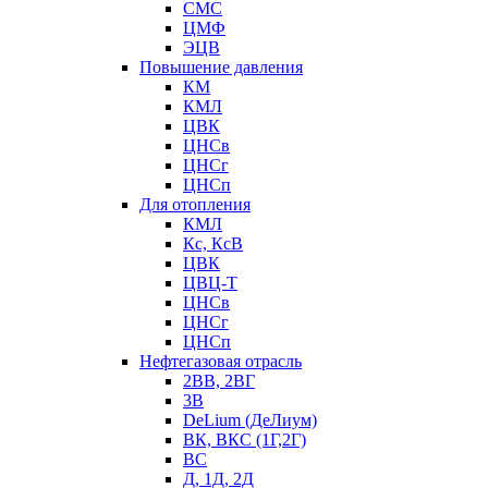
СМС
ЦМФ
ЭЦВ
Повышение давления
КМ
КМЛ
ЦВК
ЦНСв
ЦНСг
ЦНСп
Для отопления
КМЛ
Кс, КсВ
ЦВК
ЦВЦ-Т
ЦНСв
ЦНСг
ЦНСп
Нефтегазовая отрасль
2ВВ, 2ВГ
3В
DeLium (ДеЛиум)
ВК, ВКС (1Г,2Г)
ВС
Д, 1Д, 2Д