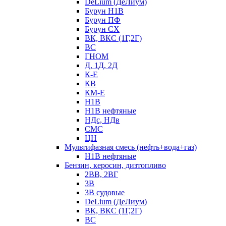
DeLium (ДеЛиум)
Бурун Н1В
Бурун ПФ
Бурун СХ
ВК, ВКС (1Г,2Г)
ВС
ГНОМ
Д, 1Д, 2Д
К-Е
КВ
КМ-Е
Н1В
Н1В нефтяные
НДс, НДв
СМС
ЦН
Мультифазная смесь (нефть+вода+газ)
Н1В нефтяные
Бензин, керосин, дизтопливо
2ВВ, 2ВГ
3В
3В судовые
DeLium (ДеЛиум)
ВК, ВКС (1Г,2Г)
ВС