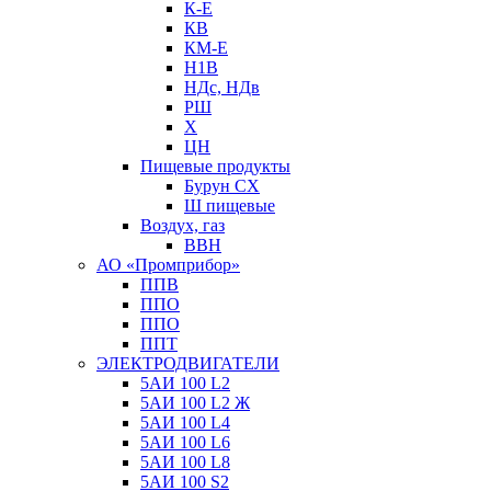
К-Е
КВ
КМ-Е
Н1В
НДс, НДв
РШ
Х
ЦН
Пищевые продукты
Бурун СХ
Ш пищевые
Воздух, газ
ВВН
АО «Промприбор»
ППВ
ППО
ППО
ППТ
ЭЛЕКТРОДВИГАТЕЛИ
5АИ 100 L2
5АИ 100 L2 Ж
5АИ 100 L4
5АИ 100 L6
5АИ 100 L8
5АИ 100 S2