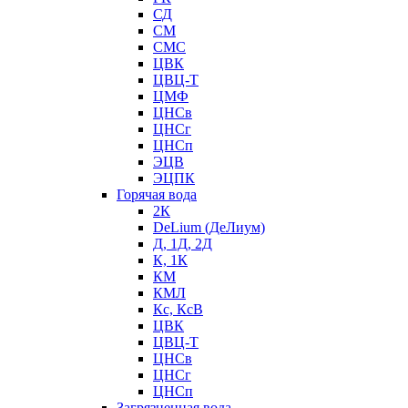
СД
СМ
СМС
ЦВК
ЦВЦ-Т
ЦМФ
ЦНСв
ЦНСг
ЦНСп
ЭЦВ
ЭЦПК
Горячая вода
2К
DeLium (ДеЛиум)
Д, 1Д, 2Д
К, 1К
КМ
КМЛ
Кс, КсВ
ЦВК
ЦВЦ-Т
ЦНСв
ЦНСг
ЦНСп
Загрязненная вода