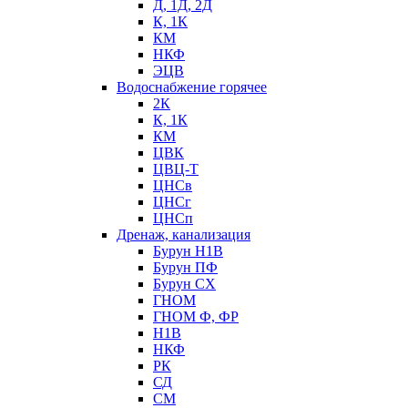
Д, 1Д, 2Д
К, 1К
КМ
НКФ
ЭЦВ
Водоснабжение горячее
2К
К, 1К
КМ
ЦВК
ЦВЦ-Т
ЦНСв
ЦНСг
ЦНСп
Дренаж, канализация
Бурун Н1В
Бурун ПФ
Бурун СХ
ГНОМ
ГНОМ Ф, ФР
Н1В
НКФ
РК
СД
СМ