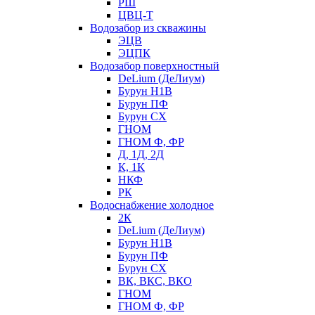
РШ
ЦВЦ-Т
Водозабор из скважины
ЭЦВ
ЭЦПК
Водозабор поверхностный
DeLium (ДеЛиум)
Бурун Н1В
Бурун ПФ
Бурун СХ
ГНОМ
ГНОМ Ф, ФР
Д, 1Д, 2Д
К, 1К
НКФ
РК
Водоснабжение холодное
2К
DeLium (ДеЛиум)
Бурун Н1В
Бурун ПФ
Бурун СХ
ВК, ВКС, ВКО
ГНОМ
ГНОМ Ф, ФР