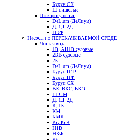
Бурун СХ
Ш пищевые
Пожаротушение
DeLium (ДеЛиум)
Д, 1Д, 2Д
НКФ
Насосы по ПЕРЕКАЧИВАЕМОЙ СРЕДЕ
Чистая вода
1В, АН1В судовые
2ВВ судовые
2К
DeLium (ДеЛиум)
Бурун Н1В
Бурун ПФ
Бурун СХ
ВК, ВКС, ВКО
ГНОМ
Д, 1Д, 2Д
К, 1К
КМ
КМЛ
Кс, КсВ
Н1В
НКФ
РК