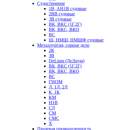
Судостроение
1В, АН1В судовые
2ВВ судовые
3В судовые
ВК, ВКС (1Г,2Г)
ВК, ВКС, ВКО
ВС
Ш, НМШ, НМШФ судовые
Металлургия, горное дело
2К
3В
DeLium (ДеЛиум)
ВК, ВКС (1Г,2Г)
ВК, ВКС, ВКО
ВС
ГНОМ
Д, 1Д, 2Д
К, 1К
КМ
Н1В
СД
СМ
СМС
Х
Пищевая промышленность