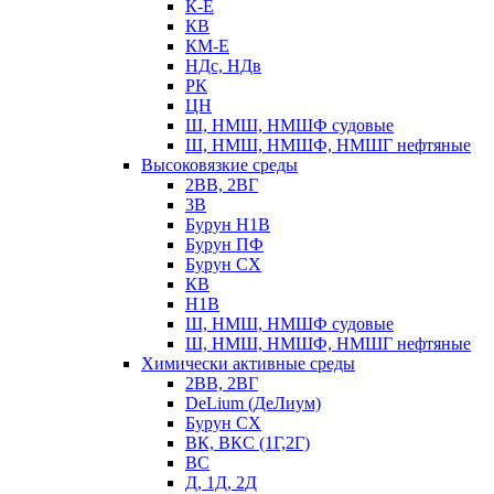
К-Е
КВ
КМ-Е
НДс, НДв
РК
ЦН
Ш, НМШ, НМШФ судовые
Ш, НМШ, НМШФ, НМШГ нефтяные
Высоковязкие среды
2ВВ, 2ВГ
3В
Бурун Н1В
Бурун ПФ
Бурун СХ
КВ
Н1В
Ш, НМШ, НМШФ судовые
Ш, НМШ, НМШФ, НМШГ нефтяные
Химически активные среды
2ВВ, 2ВГ
DeLium (ДеЛиум)
Бурун СХ
ВК, ВКС (1Г,2Г)
ВС
Д, 1Д, 2Д